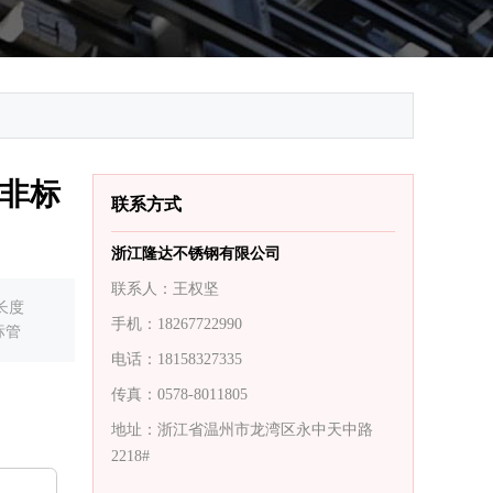
壁非标
联系方式
浙江隆达不锈钢有限公司
联系人：王权坚
，长度
手机：18267722990
标管
电话：18158327335
传真：0578-8011805
地址：浙江省温州市龙湾区永中天中路
2218#