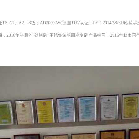
1、A2、B级；AD2000-W0德国TUV认证；PED 2014/68/E
，2010年注册的“处钢牌”不锈钢荣获丽水名牌产品称号，2016年获市