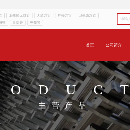
管
卫生级无缝管
无缝方管
焊接方管
卫生级焊管
细管
异型管
光亮管
首页
公司简介
RODUC
主营产品